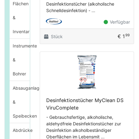
Flächen
Desinfektionstücher (alkoholische
Schnelldesinfektion) - ...
&
Verfügbar
Inventar
99
€ 1
Stück
Instrumente
&
Bohrer
Absauganlagen
Desinfektionstücher MyClean DS
&
ViruComplete
Speibecken
- Gebrauchsfertige, alkoholische,
aldehydfreie Desinfektionstücher zur
Abdrücke
Desinfektion alkoholbeständiger
Oberflächen im Lebensmit ...