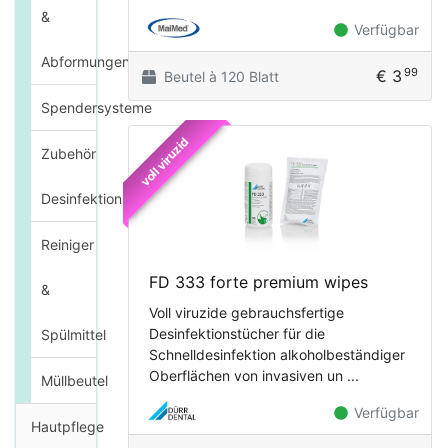
&
Verfügbar
Abformungen
99
€ 3
Beutel à 120 Blatt
Spendersysteme
voll viruzid
Zubehör
Desinfektion
Reiniger
FD 333 forte premium wipes
&
Voll viruzide gebrauchsfertige
Desinfektionstücher für die
Spülmittel
Schnelldesinfektion alkoholbeständiger
Oberflächen von invasiven un ...
Müllbeutel
Verfügbar
Hautpflege