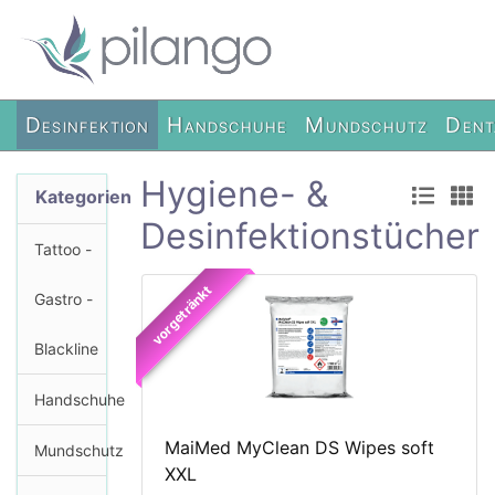
Desinfektion
Handschuhe
Mundschutz
Dent
Hygiene- &
Kategorien
Desinfektionstücher
Tattoo -
vorgetränkt
Gastro -
Blackline
Handschuhe
MaiMed MyClean DS Wipes soft
Mundschutz
XXL