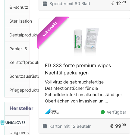
29
€ 12
Spender mit 80 Blatt
& -schutz
Sterilisation
voll viruzid
Dentalprodukte
Papier- &
Zellstoffprodukte
FD 333 forte premium wipes
Nachfüllpackungen
Schutzausrüstung
Voll viruzide gebrauchsfertige
Desinfektionstücher für die
Pflegeprodukte
Schnelldesinfektion alkoholbeständiger
Oberflächen von invasiven un ...
Hersteller
Verfügbar
99
€ 99
Karton mit 12 Beuteln
Unigloves