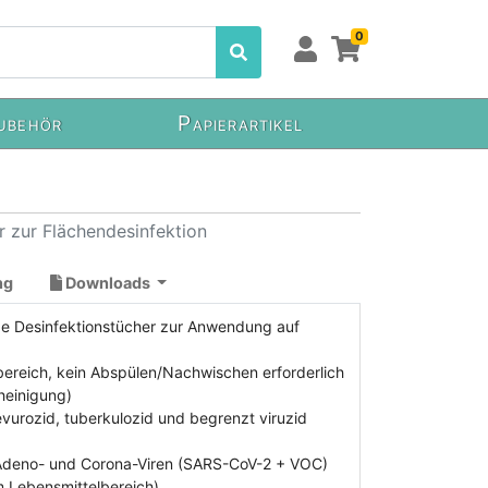
0
ubehör
Papierartikel
r zur Flächendesinfektion
ng
Downloads
ige Desinfektionstücher zur Anwendung auf
bereich, kein Abspülen/Nachwischen erforderlich
heinigung)
levurozid, tuberkulozid und begrenzt viruzid
 Adeno- und Corona-Viren (SARS-CoV-2 + VOC)
m Lebensmittelbereich)