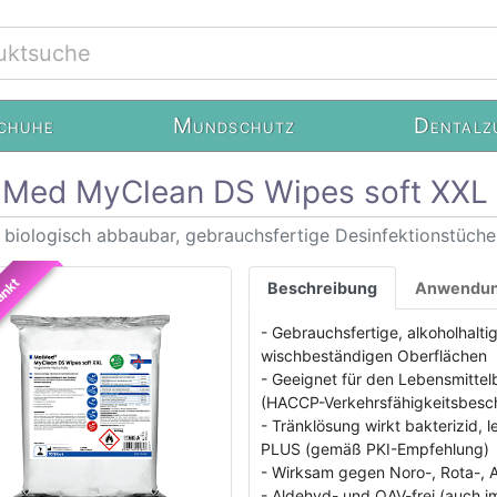
chuhe
Mundschutz
Dentalz
Med MyClean DS Wipes soft XXL
 biologisch abbaubar, gebrauchsfertige Desinfektionstüche
änkt
Beschreibung
Anwendu
- Gebrauchsfertige, alkoholhalt
wischbeständigen Oberflächen
- Geeignet für den Lebensmittel
(HACCP-Verkehrsfähigkeitsbesc
- Tränklösung wirkt bakterizid, 
PLUS (gemäß PKI-Empfehlung)
- Wirksam gegen Noro-, Rota-,
- Aldehyd- und QAV-frei (auch i