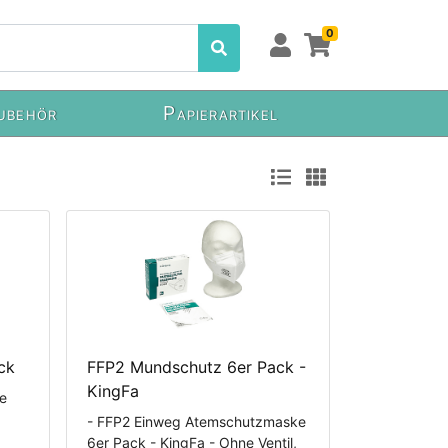
0
ubehör
Papierartikel
ck
FFP2 Mundschutz 6er Pack -
KingFa
de
- FFP2 Einweg Atemschutzmaske
6er Pack - KingFa - Ohne Ventil,