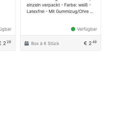
einzeln verpackt - Farbe: weiß -
Latexfrei - Mit Gummizug/Ohre ...
ügbar
Verfügbar
29
49
€ 2
€ 2
Box à 6 Stück