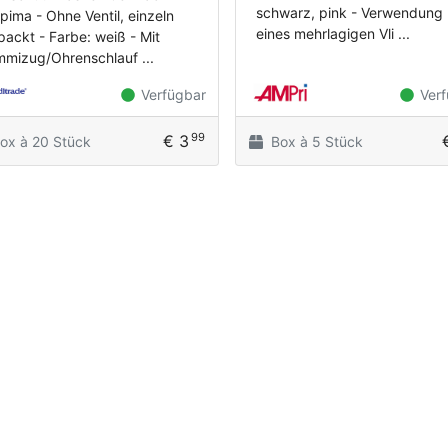
schwarz, pink - Verwendung
pima - Ohne Ventil, einzeln
eines mehrlagigen Vli ...
packt - Farbe: weiß - Mit
mizug/Ohrenschlauf ...
Verfügbar
Verf
99
€ 3
ox à 20 Stück
Box à 5 Stück