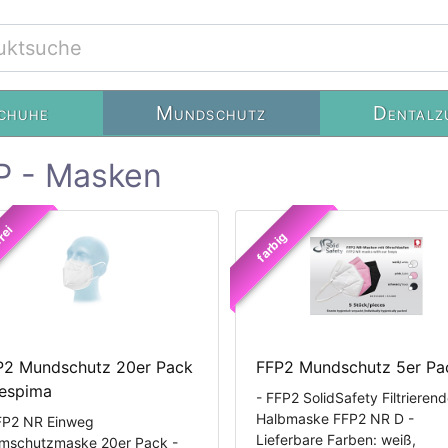
chuhe
Mundschutz
Dentalz
P - Masken
rei
farbig
P2 Mundschutz 20er Pack
FFP2 Mundschutz 5er Pa
Respima
- FFP2 SolidSafety Filtrieren
Halbmaske FFP2 NR D -
FP2 NR Einweg
Lieferbare Farben: weiß,
mschutzmaske 20er Pack -