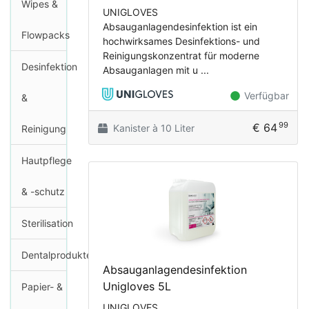
Wipes &
UNIGLOVES
Absauganlagendesinfektion ist ein
Flowpacks
hochwirksames Desinfektions- und
Reinigungskonzentrat für moderne
Desinfektion
Absauganlagen mit u ...
Verfügbar
&
99
€ 64
Kanister à 10 Liter
Reinigung
Hautpflege
& -schutz
Sterilisation
Dentalprodukte
Absauganlagendesinfektion
Unigloves 5L
Papier- &
UNIGLOVES