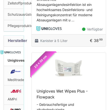
Zellstoffprodukte
Absauganlagendesinfektion ist ein
hochwirksames Desinfektions- und
Schutzausrüstung
Reinigungskonzentrat für moderne
Absauganlagen mit u ...
Pflegeprodukte
Verfügbar
99
Hersteller
€ 38
Kanister à 5 Liter
20 x 30 cm
Unigloves
Meditrade
Unigloves Wet Wipes Plus -
Flowpack
AMPri
- Gebrauchsfertige und
alkoholreduzierte