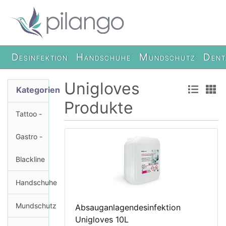
Desinfektion
Handschuhe
Mundschutz
Dent
Unigloves
Kategorien
Produkte
Tattoo -
Gastro -
Blackline
Handschuhe
Mundschutz
Absauganlagendesinfektion
Unigloves 10L