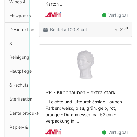
Wipes &
Karton ...
Verfügbar
Flowpacks
89
€ 2
Desinfektion
Beutel à 100 Stück
&
Reinigung
Hautpflege
& -schutz
PP - Klipphauben - extra stark
Sterilisation
- Leichte und luftdurchlässige Hauben -
Farben: weiss, blau, grün, gelb, rot,
Dentalprodukte
orange - Durchmesser: ca. 52 cm -
Verpackung in ...
Papier- &
Verfügbar