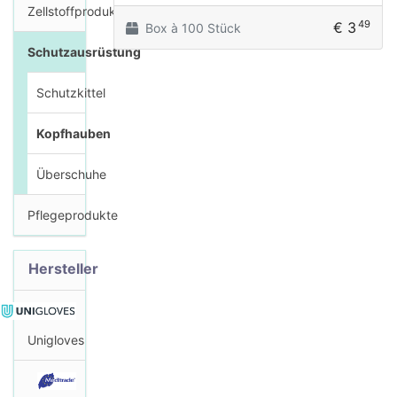
Zellstoffprodukte
49
€ 3
Box à 100 Stück
Schutzausrüstung
Schutzkittel
Kopfhauben
Überschuhe
Pflegeprodukte
Hersteller
Unigloves